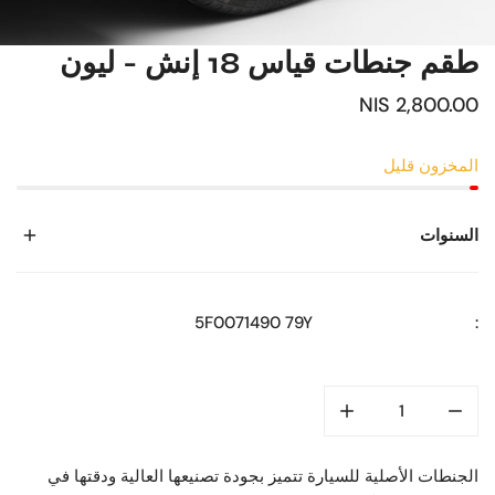
طقم جنطات قياس 18 إنش - ليون
السعر
2,800.00 NIS
العادي
المخزون قليل
السنوات
2013
5F0071490 79Y
:
2014
2015
2016
2017
2018
2019
الجنطات الأصلية للسيارة تتميز بجودة تصنيعها العالية ودقتها في
2020