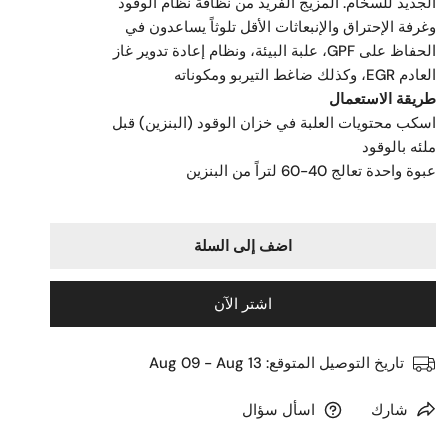
الجديد للسخام. المزيج الفريد من نظافة نظام الوقود
وغرفة الإحتراق والإنبعاثات الأقل تلوثاً يساعدون في
الحفاظ على GPF، علبة البيئة، ونظام إعادة تدوير غاز
العادم EGR، وكذلك ضاغط التيربو ومكوناته
طريقة الاستعمال
اسكب محتويات العلبة في خزان الوقود (البنزين) قبل
ملئه بالوقود
عبوة واحدة تعالج 40-60 لتراً من البنزين
اضف إلى السلة
اشتر الآن
تاريخ التوصيل المتوقع:
Aug 09 - Aug 13
شارك
اسأل سؤال