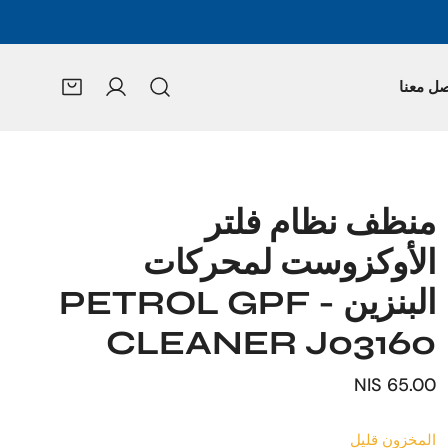
صل معنا
تسجيل الدخول
منظف نظام فلتر
الأوكزوست لمحركات
البنزين - PETROL GPF
CLEANER J03160
السعر
65.00 NIS
العادي
المخزون قليل