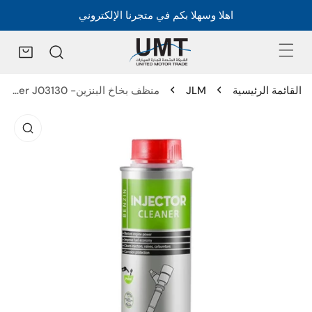
اهلا وسهلا بكم في متجرنا الإلكتروني
القائمة الرئيسية
JLM
منظف بخاخ البنزين- Petrol Injector Cleaner J03130