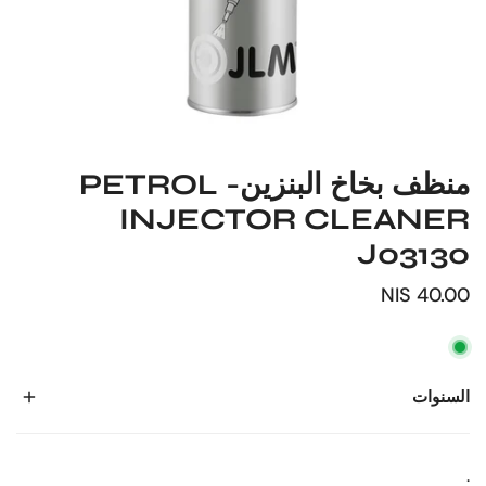
منظف بخاخ البنزين- PETROL
INJECTOR CLEANER
J03130
السعر
40.00 NIS
العادي
السنوات
: