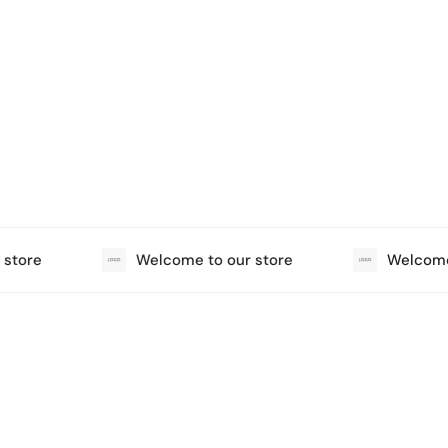
tore
Welcome to our store
Welcome t