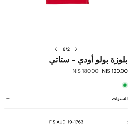
8
/
2
بلوزة بولو أودي - ستاتي
سعر
السعر
120.00 NIS
180.00 NIS
العادي
العرض
السنوات
19-1763 F S AUDI
: