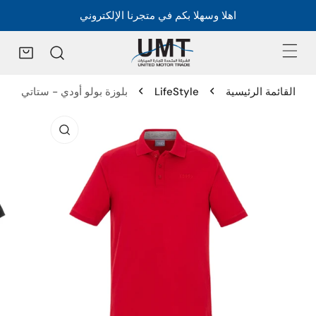
اهلا وسهلا بكم في متجرنا الإلكتروني
القائمة الرئيسية
LifeStyle
بلوزة بولو أودي - ستاتي