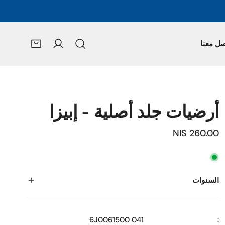
صل معنا
تسجيل الدخول
أرضيات جلد أصلية - إبيزا
السعر
260.00 NIS
العادي
السنوات
2009
6J0061500 041
:
2010