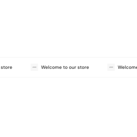
tore
Welcome to our store
Welcome t