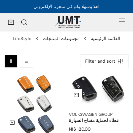
اهلا وسهلا بكم في متجرنا الإلكتروني
القائمة الرئيسية
مجموعات المنتجات
LifeStyle
Filter and sort
غطاء
غطاء
لحماية
لحماية
مفتاح
مفتاح
اضف إلى السلة
السيارة
السيارة
-
أتيكا
VOLKSWAGEN GROUP
غطاء لحماية مفتاح السيارة
اختر
السعر
120.00 NIS