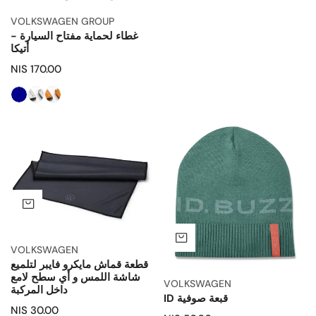
العادي
VOLKSWAGEN GROUP
غطاء لحماية مفتاح السيارة -
أتيكا
السعر
170.00 NIS
العادي
قبعة
قطعة
صوفية
قماش
ID
مايكرو
فايبر
لتلميع
اضف
شاشة
اللمس
اضف إلى السلة
و
VOLKSWAGEN
قطعة قماش مايكرو فايبر لتلميع
أي
شاشة اللمس و أي سطح لامع
سطح
VOLKSWAGEN
داخل المركبة
قبعة صوفية ID
لامع
السعر
30.00 NIS