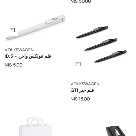
داخل
السعر
50.00 NIS
العادي
المركبة
العادي
قلم
قلم
حبر
فولكس
اضف
GTI
واجن
-
ID.5
VOLKSWAGEN
قلم فولكس واجن - ID.5
اضف إلى السلة
5.00 NIS
السعر
العادي
VOLKSWAGEN
قلم حبر GTI
15.00 NIS
السعر
العادي
كاميرا
كيس
تسجيل
ورقي
حركة